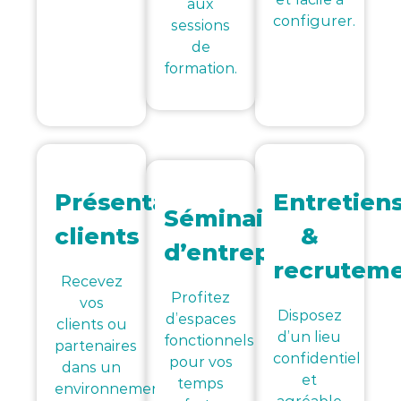
aux
configurer.
sessions
de
formation.
Présentations
Entretien
Séminaires
clients
&
d’entreprise
recrutem
Recevez
Profitez
vos
Disposez
d’espaces
clients ou
d’un lieu
fonctionnels
partenaires
confidentiel
pour vos
dans un
et
temps
environnement