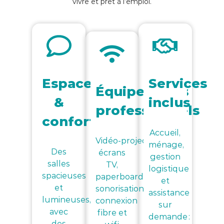
vivre et prêt à l’emploi.
Espace
Services
Équipements
&
inclus
professionnels
confort
Accueil,
Vidéo‑projecteurs,
ménage,
Des
écrans
gestion
salles
TV,
logistique
spacieuses
paperboard,
et
et
sonorisation,
assistance
lumineuses,
connexion
sur
avec
fibre et
demande :
des