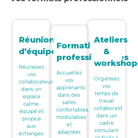
Réunions
Ateliers
Formations
d’équipe
&
professionnelles
workshop
Réunissez
Accueillez
vos
Organisez
vos
collaborateurs
vos
apprenants
dans un
temps de
dans des
espace
travail
salles
calme,
collaboratif
confortables,
équipé et
dans un
modulables
propice
cadre
et
aux
stimulant
adaptées
échanges.
et facile à