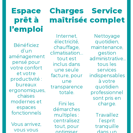
Espace
Charges
Service
prêt à
maîtrisées
complet
l’emploi
Internet,
Nettoyage
électricité,
quotidien,
Bénéficiez
chauffage,
maintenance,
d’un
climatisation…
gestion
aménagement
tout est
administrative...
pensé pour
inclus dans
tous les
votre confort
une seule
services
et votre
facture, pour
indispensables
productivité :
une
à votre
bureaux
transparence
quotidien
ergonomiques,
totale.
professionnel
chaises
sont pris en
modernes et
Fini les
charge.
espaces
démarches
fonctionnels
multiples :
Travaillez
centralisez
l’esprit
Vous arrivez,
tout, pour
tranquille
vous vous
optimiser
dans un