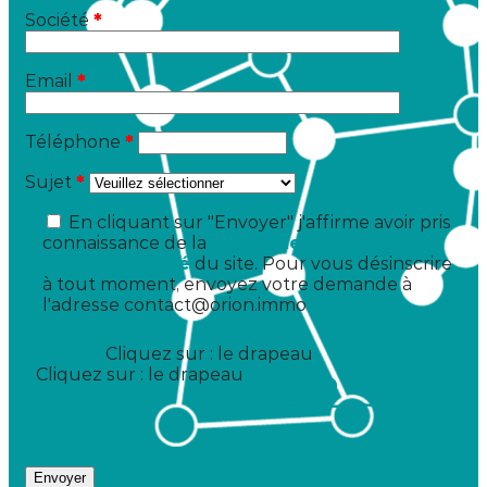
Société
*
Email
*
Téléphone
*
Sujet
*
En cliquant sur "Envoyer" j'affirme avoir pris
connaissance de la
politique de
confidentialité
du site. Pour vous désinscrire
à tout moment, envoyez votre demande à
l'adresse contact@orion.immo
Cliquez sur :
le drapeau
Cliquez sur : le drapeau
1
3
2