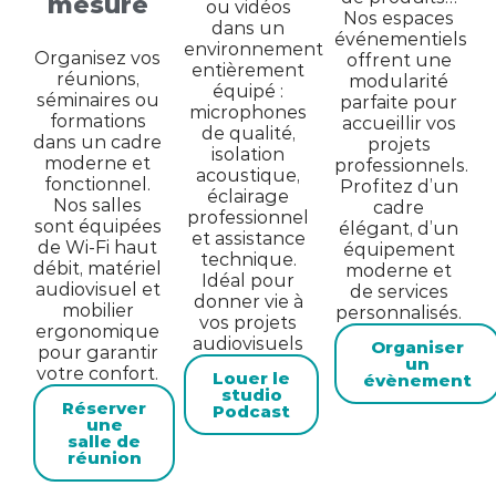
mesure
ou vidéos
Nos espaces
dans un
événementiels
environnement
Organisez vos
offrent une
entièrement
réunions,
modularité
équipé :
séminaires ou
parfaite pour
microphones
formations
accueillir vos
de qualité,
dans un cadre
projets
isolation
moderne et
professionnels.
acoustique,
fonctionnel.
Profitez d’un
éclairage
Nos salles
cadre
professionnel
sont équipées
élégant, d’un
et assistance
de Wi-Fi haut
équipement
technique.
débit, matériel
moderne et
Idéal pour
audiovisuel et
de services
donner vie à
mobilier
personnalisés.
vos projets
ergonomique
audiovisuels
Organiser
pour garantir
un
votre confort.
Louer le
évènement
studio
Réserver
Podcast
une
salle de
réunion