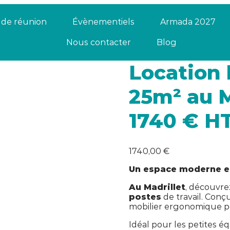
s de réunion
Évènementiels
Armada 2027
Nous contacter
Blog
Location 
25m² au M
1740 € H
1740,00
€
Un espace moderne et
Au Madrillet
, découvre
postes
de travail. Conçu
mobilier ergonomique po
Idéal pour les petites é