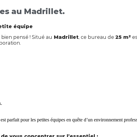
s au Madrillet.
etite équipe
bien pensé ! Situé au
Madrillet
, ce bureau de
25 m²
es
boration.
s.
 est parfait pour les petites équipes en quête d’un environnement profess
de vous concentrer sur l’essentiel :